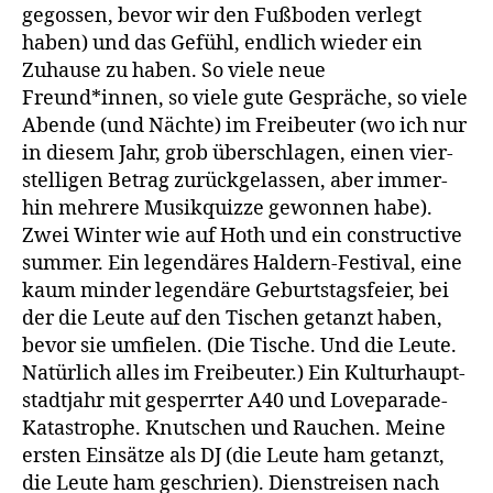
gegos­sen, bevor wir den Fuß­bo­den ver­legt
haben) und das Gefühl, end­lich wie­der ein
Zuhau­se zu haben. So vie­le neue
Freund*innen, so vie­le gute Gesprä­che, so vie­le
Aben­de (und Näch­te) im Frei­beu­ter (wo ich nur
in die­sem Jahr, grob über­schla­gen, einen vier­
stel­li­gen Betrag zurück­ge­las­sen, aber immer­
hin meh­re­re Musik­quiz­ze gewon­nen habe).
Zwei Win­ter wie auf Hoth und ein con­s­truc­ti­ve
sum­mer. Ein legen­dä­res Hald­ern-Fes­ti­val, eine
kaum min­der legen­dä­re Geburts­tags­fei­er, bei
der die Leu­te auf den Tischen getanzt haben,
bevor sie umfie­len. (Die Tische. Und die Leu­te.
Natür­lich alles im Frei­beu­ter.) Ein Kul­tur­haupt­
stadt­jahr mit gesperr­ter A40 und Love­pa­ra­de-
Kata­stro­phe. Knut­schen und Rau­chen. Mei­ne
ers­ten Ein­sät­ze als DJ (die Leu­te ham getanzt,
die Leu­te ham geschrien). Dienst­rei­sen nach