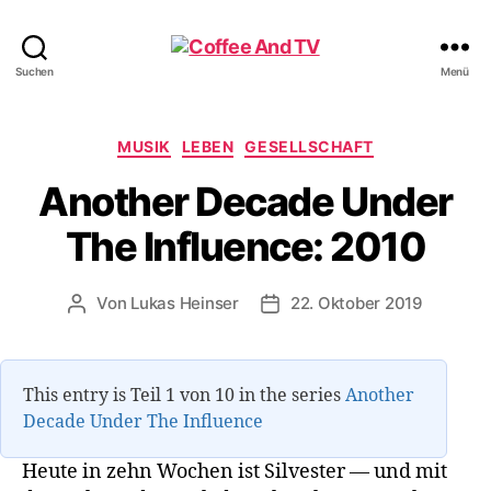
Coffee
Suchen
Menü
And
TV
Kategorien
MUSIK
LEBEN
GESELLSCHAFT
Another Decade Under
The Influence: 2010
Von
Lukas Heinser
22. Oktober 2019
Beitragsautor
Veröffentlichungsdatum
This ent­ry is Teil 1 von 10 in the series
Ano­ther
Deca­de Under The Influence
Heu­te in zehn Wochen ist Sil­ves­ter — und mit