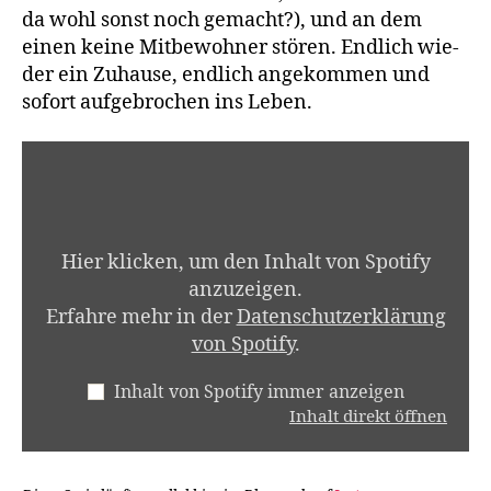
da wohl sonst noch gemacht?), und an dem
einen kei­ne Mit­be­woh­ner stö­ren. End­lich wie­
der ein Zuhau­se, end­lich ange­kom­men und
sofort auf­ge­bro­chen ins Leben.
INHALT
VON
SPOTIFY
ANZEIGEN
Hier kli­cken, um den Inhalt von Spo­ti­fy
anzu­zei­gen.
Erfah­re mehr in der
Daten­schutz­er­klä­rung
von Spo­ti­fy
.
Inhalt von Spo­ti­fy immer anzei­gen
Inhalt direkt öff­nen