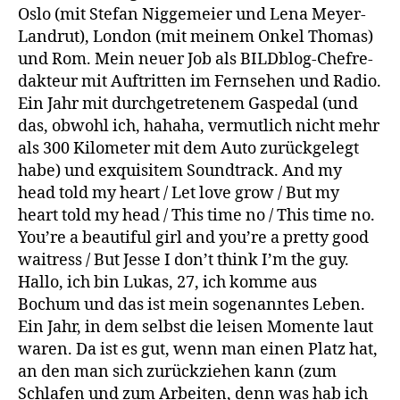
Oslo (mit Ste­fan Nig­ge­mei­er und Lena Mey­er-
Land­rut), Lon­don (mit mei­nem Onkel Tho­mas)
und Rom. Mein neu­er Job als BILD­blog-Chef­re­
dak­teur mit Auf­trit­ten im Fern­se­hen und Radio.
Ein Jahr mit durch­ge­tre­te­nem Gas­pe­dal (und
das, obwohl ich, haha­ha, ver­mut­lich nicht mehr
als 300 Kilo­me­ter mit dem Auto zurück­ge­legt
habe) und exqui­si­tem Sound­track. And my
head told my heart /​ Let love grow /​ But my
heart told my head /​ This time no /​ This time no.
You’­re a beau­tiful girl and you’­re a pret­ty good
wai­tress /​ But Jes­se I don’t think I’m the guy.
Hal­lo, ich bin Lukas, 27, ich kom­me aus
Bochum und das ist mein soge­nann­tes Leben.
Ein Jahr, in dem selbst die lei­sen Momen­te laut
waren. Da ist es gut, wenn man einen Platz hat,
an den man sich zurück­zie­hen kann (zum
Schla­fen und zum Arbei­ten, denn was hab ich