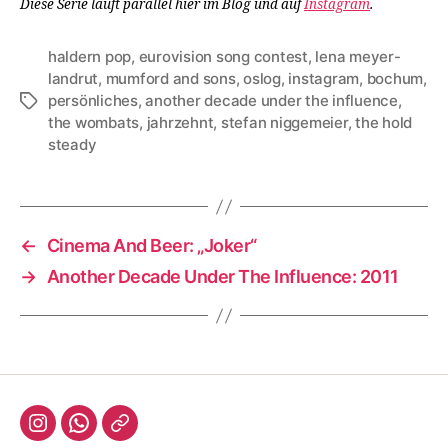
Die­se Serie läuft par­al­lel hier im Blog und auf
Insta­gram
.
haldern pop
,
eurovision song contest
,
lena meyer-
landrut
,
mumford and sons
,
oslog
,
instagram
,
bochum
,
persönliches
,
another decade under the influence
,
Schlagwörter
the wombats
,
jahrzehnt
,
stefan niggemeier
,
the hold
steady
←
Cinema And Beer: „Joker“
→
Another Decade Under The Influence: 2011
Instagram
WhatsApp
Bluesky