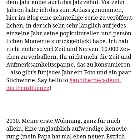
dem Jahr endet auch das Jahr­zehnt. Vor zehn
Jah­ren habe ich das zum Anlass genom­men,
hier im Blog eine zehn­tei­li­ge Serie zu ver­öf­fent­
li­chen, in der ich sehr, sehr läng­lich auf jedes
ein­zel­ne Jahr, sei­ne pop­kul­tu­rel­len und per­sön­
li­chen Momen­te zurück­ge­blickt habe. Ich hab
nicht mehr so viel Zeit und Ner­ven, 10.000 Zei­
chen zu ver­bal­lern, Ihr nicht mehr die Zeit und
Auf­merk­sam­keits­span­ne, das zu kon­su­mie­ren
– also gibt’s für jedes Jahr ein Foto und ein paar
Stich­wor­te. Say hel­lo to
#ano­ther­de­ca­de­un­
dertheinfluence
!
2010. Mei­ne ers­te Woh­nung, ganz für mich
allein. Eine unglaub­lich auf­wen­di­ge Reno­vie­
rung (mein Papa hat mal eben neu­en Est­rich