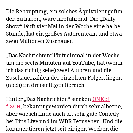
Die Behaup­tung, ein sol­ches Äqui­va­lent gefun­
den zu haben, wäre irre­füh­rend: Die „Dai­ly
Show“ läuft vier Mal in der Woche eine hal­be
Stun­de, hat ein gro­ßes Autoren­team und etwa
zwei Mil­lio­nen Zuschau­er.
„Das Nach­rich­ten“ läuft ein­mal in der Woche
um die sechs Minu­ten auf You­Tube, hat (wenn
ich das rich­tig sehe) zwei Autoren und die
Zuschau­er­zah­len der ein­zel­nen Fol­gen lie­gen
(noch) im drei­stel­li­gen Bereich.
Hin­ter „Das Nach­rich­ten“ ste­cken
ONKeL
fISCH
, bekannt gewor­den durch sehr alber­ne,
aber wie ich fin­de auch oft sehr gute Come­dy
bei Eins Live und im WDR Fern­se­hen. Und die
kom­men­tie­ren jetzt seit eini­gen Wochen die