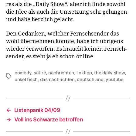
res als die „Dai­ly Show“, aber ich fin­de sowohl
die Idee als auch die Umset­zung sehr gelun­gen
und habe herz­lich gelacht.
Den Gedan­ken, wel­cher Fern­seh­sen­der das
wohl über­neh­men könn­te, habe ich übri­gens
wie­der ver­wor­fen: Es braucht kei­nen Fern­seh­
sen­der, es steht ja eh schon online.
comedy
,
satire
,
nachrichten
,
linktipp
,
the daily show
,
Schlagwörter
onkel fisch
,
das nachrichten
,
deutschland
,
youtube
←
Listenpanik 04/​09
→
Voll ins Schwarze betroffen