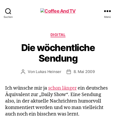
Coffee
Suchen
Menü
And
TV
Kategorien
DIGITAL
Die wöchentliche
Sendung
Von
Lukas Heinser
8. Mai 2009
Beitragsautor
Veröffentlichungsdatum
Ich wün­sche mir ja
schon län­ger
ein deut­sches
Äqui­va­lent zur „Dai­ly Show“. Eine Sen­dung
also, in der aktu­el­le Nach­rich­ten humor­voll
kom­men­tiert wer­den und wo man viel­leicht
auch noch ein biss­chen was lernt.